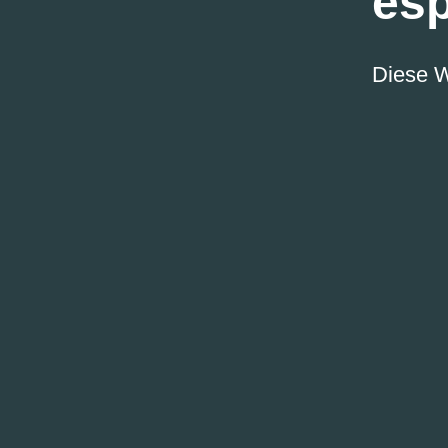
es
Diese W